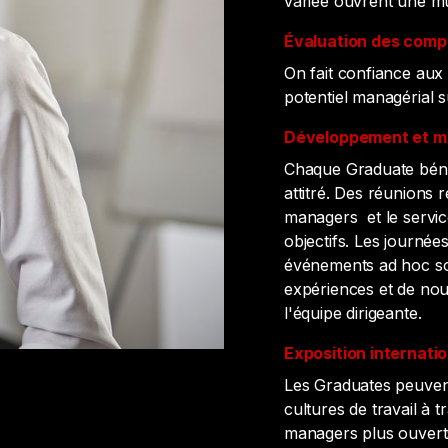
variée ouvrent une mu
Évaluation des comp
On fait confiance aux
potentiel managérial s
Développement et m
Chaque Graduate béné
attitré. Des réunions 
managers et le servic
objectifs. Les journées
événements ad hoc son
expériences et de noue
l'équipe dirigeante.
Exposition internati
Les Graduates peuvent
cultures de travail à t
managers plus ouvert