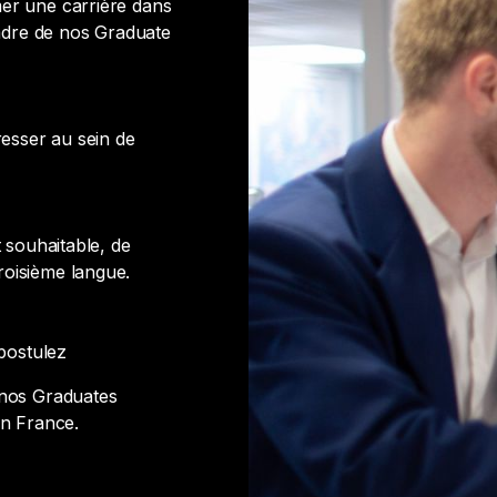
er une carrière dans
cadre de nos Graduate
resser au sein de
t souhaitable, de
roisième langue.
 postulez
 nos Graduates
en France.