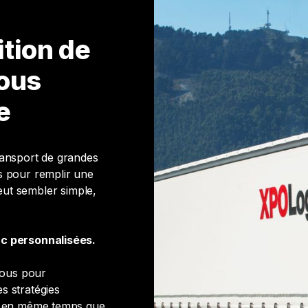
ition de
vous
e
ransport de grandes
s pour remplir une
eut sembler simple,
.
onc personnalisées.
vous pour
s stratégies
nt en même temps que