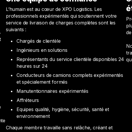
é
L’humain est au cœur de XPO Logistics. Les
professionnels expérimentés qui soutiennent votre
Pr
service de livraison de charges complètes sont les
pl
suivants :
%
de
t
Chargés de clientèle
No
Ingénieurs en solutions
tr
Représentants du service clientèle disponibles 24
qu
heures sur 24
Conducteurs de camions complets expérimentés
et spécialement formés
Manutentionnaires expérimentés
Affréteurs
e
Equipes qualité, hygiène, sécurité, santé et
environnement
nte
Chaque membre travaille sans relâche, créant et