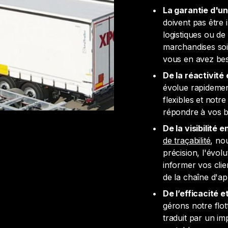
La garantie d'un
doivent pas être
logistiques ou de
marchandises soi
vous en avez bes
De la réactivité e
évolue rapidemen
flexibles et notr
répondre à vos b
De la visibilité 
de traçabilité
, no
précision, l'évol
informer vos clie
de la chaîne d'a
De l’efficacité et
gérons notre flott
traduit par un i